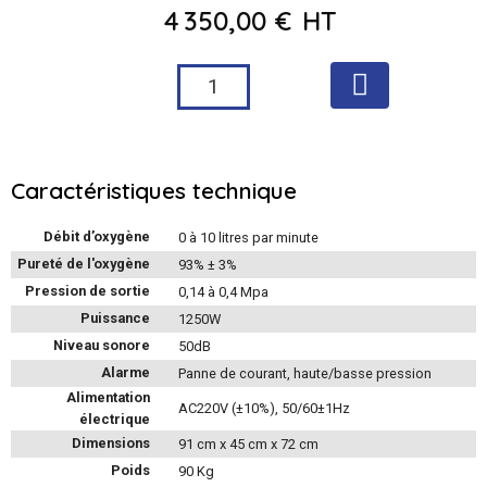
4 350,00 €
HT
Caractéristiques technique
Débit d’oxygène
0 à 10 litres par minute
Pureté de l'oxygène
93% ± 3%
Pression de sortie
0,14 à 0,4 Mpa
Puissance
1250W
Niveau sonore
50dB
Alarme
Panne de courant, haute/basse pression
Alimentation
AC220V (±10%), 50/60±1Hz
électrique
Dimensions
91 cm x 45 cm x 72 cm
Poids
90 Kg