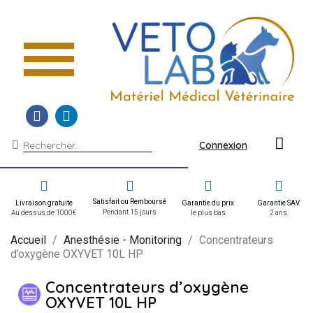
Connexion
Satisfait ou Remboursé
Livraison gratuite
Garantie du prix
Garantie SAV
Pendant 15 jours
Au dessus de 1000€
le plus bas
2 ans
Accueil
Anesthésie - Monitoring
Concentrateurs
d’oxygène OXYVET 10L HP
Concentrateurs d’oxygène
OXYVET 10L HP