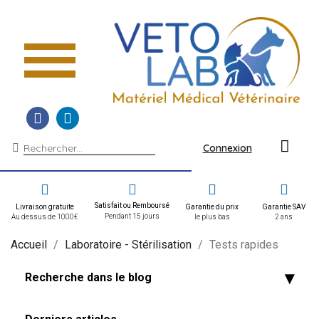
Connexion
Satisfait ou Remboursé
Livraison gratuite
Garantie du prix
Garantie SAV
Pendant 15 jours
Au dessus de 1000€
le plus bas
2 ans
Accueil
Laboratoire - Stérilisation
Tests rapides
Recherche dans le blog