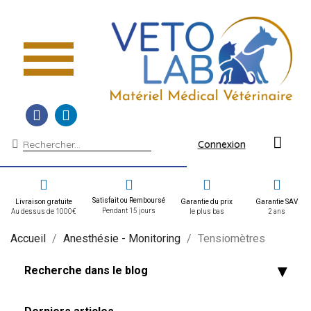
Connexion
Satisfait ou Remboursé
Livraison gratuite
Garantie du prix
Garantie SAV
Pendant 15 jours
Au dessus de 1000€
le plus bas
2 ans
Accueil
Anesthésie - Monitoring
Tensiomètres
Recherche dans le blog