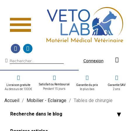
Connexion
Satisfait ou Remboursé
Livraison gratuite
Garantie du prix
Garantie SAV
Pendant 15 jours
Au dessus de 1000€
le plus bas
2 ans
Accueil
Mobilier - Eclairage
Tables de chirurgie
Recherche dans le blog