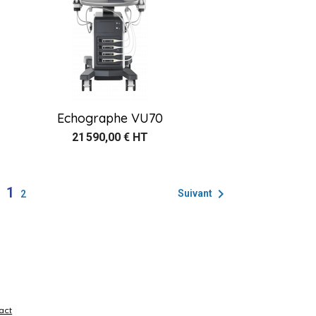
Echographe VU70
21 590,00 € HT
1

Suivant
2
act