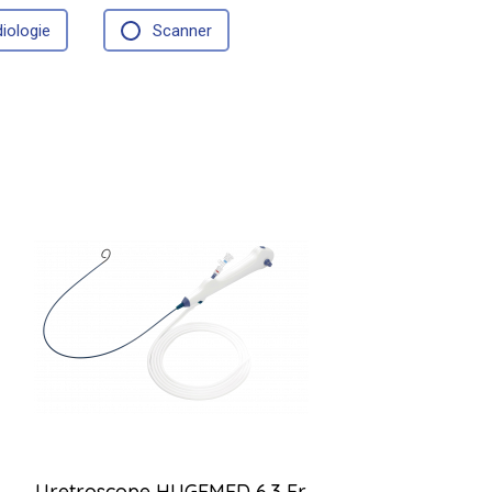
iologie
Scanner
Uretroscope HUGEMED 6.3 Fr