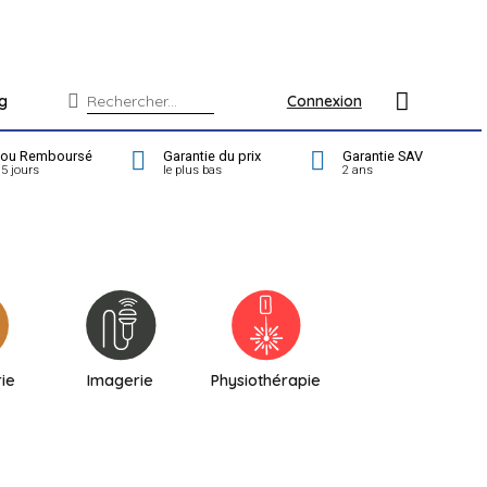
g
Connexion
t ou Remboursé
Garantie du prix
Garantie SAV
5 jours
le plus bas
2 ans
rie
Imagerie
Physiothérapie