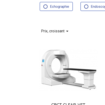
Echographie
Endosco

Prix, croissant
CBCT CLEAR-VET