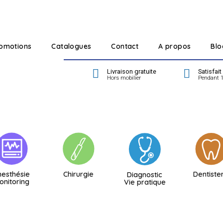
omotions
Catalogues
Contact
A propos
Blo
Livraison gratuite
Satisfai
Hors mobilier
Pendant 1
nesthésie
Chirurgie
Dentiste
Diagnostic
onitoring
Vie pratique