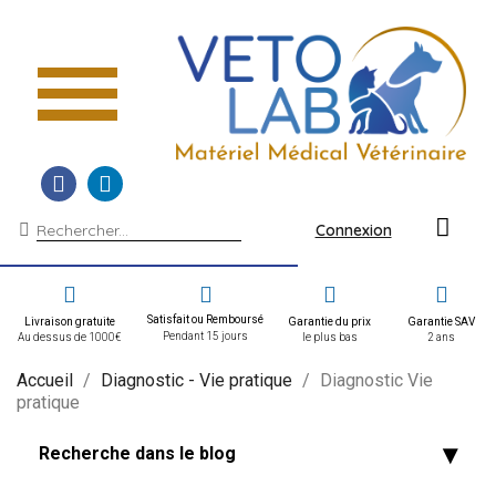
Connexion
Satisfait ou Remboursé
Livraison gratuite
Garantie du prix
Garantie SAV
Pendant 15 jours
Au dessus de 1000€
le plus bas
2 ans
Accueil
Diagnostic - Vie pratique
Diagnostic Vie
pratique
Recherche dans le blog