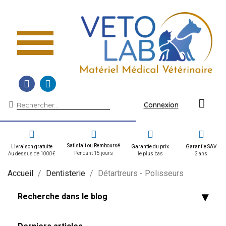
Connexion
Satisfait ou Remboursé
Livraison gratuite
Garantie du prix
Garantie SAV
Pendant 15 jours
Au dessus de 1000€
le plus bas
2 ans
Accueil
Dentisterie
Détartreurs - Polisseurs
Recherche dans le blog