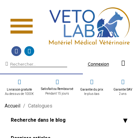
Connexion
Satisfait ou Remboursé
Livraison gratuite
Garantie du prix
Garantie SAV
Pendant 15 jours
Au dessus de 1000€
le plus bas
2 ans
Accueil
Catalogues
Recherche dans le blog