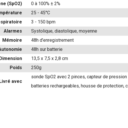
ène (SpO2)
0 à 100% ± 2%
mpérature
25 - 45°C
spiratoire
3 - 150 bpm
Alarmes
Systolique, diastolique, moyenne
Mémoire
48h d’enregistrement
Autonomie
48h sur batterie
Dimension
13,5 x 7,5 x 2,8 cm
Poids
250g
sonde SpO2 avec 2 pinces, capteur de pression a
Livré avec
batteries rechargeables, housse de protection, 