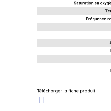
Saturation en oxyg
Te
Fréquence re
Télécharger la fiche produit :
Oxymètre PM-200
Document technique