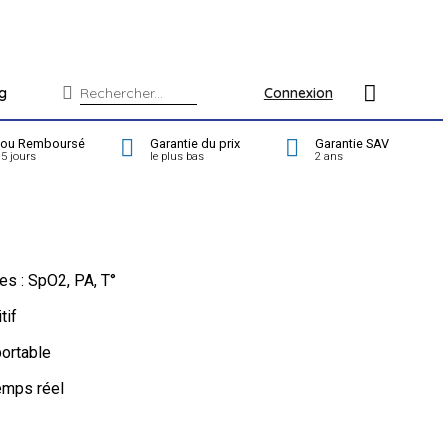
g
Connexion
t ou Remboursé
Garantie du prix
Garantie SAV
5 jours
le plus bas
2 ans
s : SpO2, PA, T°
tif
portable
temps réel