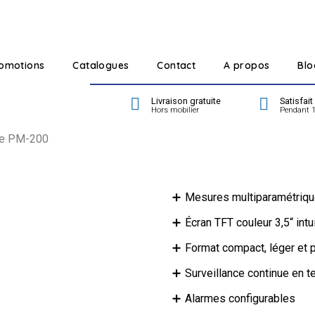
omotions
Catalogues
Contact
A propos
Blo
Livraison gratuite
Satisfai
Hors mobilier
Pendant 1
e PM-200
Mesures multiparamétrique
Écran TFT couleur 3,5“ intui
Format compact, léger et 
Surveillance continue en 
Alarmes configurables