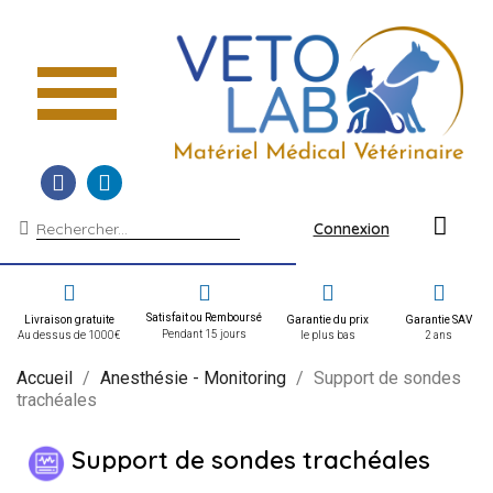
Connexion
Satisfait ou Remboursé
Livraison gratuite
Garantie du prix
Garantie SAV
Pendant 15 jours
Au dessus de 1000€
le plus bas
2 ans
Accueil
Anesthésie - Monitoring
Support de sondes
trachéales
Support de sondes trachéales