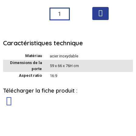
Caractéristiques technique
Matériau
acier inoxydable
Dimensions de la
59 x 66 x 76H cm
porte
Aspect ratio
16:9
Télécharger la fiche produit :
Support de sondes trachéales
Document technique