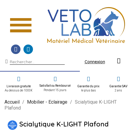
Connexion
Satisfait ou Remboursé
Livraison gratuite
Garantie du prix
Garantie SAV
Pendant 15 jours
Au dessus de 1000€
le plus bas
2 ans
Accueil
Mobilier - Eclairage
Scialytique K-LIGHT
Plafond
Scialytique K-LIGHT Plafond